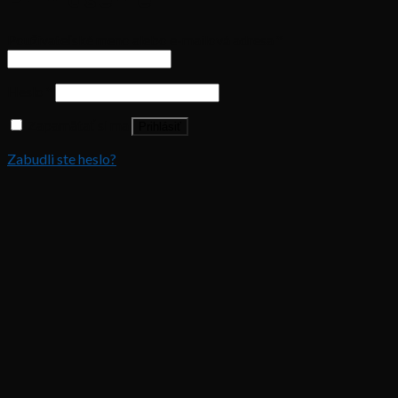
Povinné
Používateľské meno alebo e-mailová adresa
*
Povinné
Heslo
*
Zapamätať si ma
Prihlásiť
Zabudli ste heslo?